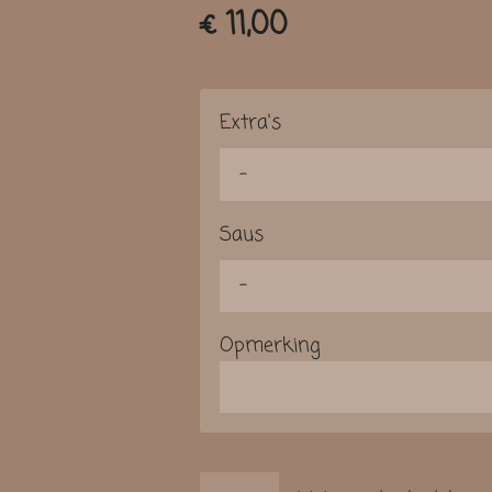
€ 11,00
Extra's
Saus
Opmerking