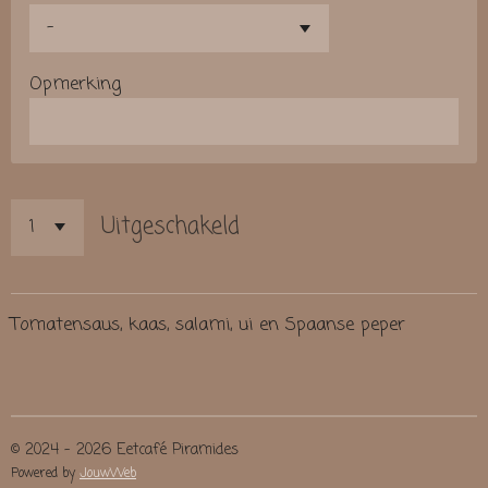
Opmerking
Uitgeschakeld
Tomatensaus, kaas, salami, ui en Spaanse peper
© 2024 - 2026 Eetcafé Piramides
Powered by
JouwWeb