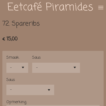
Eetcafé Piramides
Ga
direct
naar
72. Spareribs
de
hoofdinhoud
€ 15,00
Smaak
Saus
Saus
Opmerking